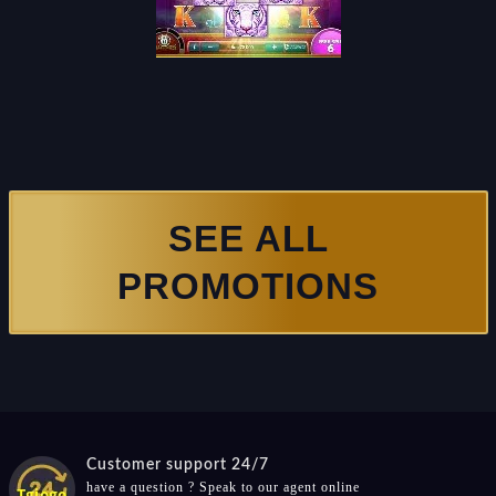
SEE ALL
PROMOTIONS
Customer support 24/7
have a question ? Speak to our agent online