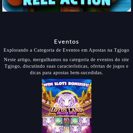
Eventos
Explorando a Categoria de Eventos em Apostas na Tgjogo
Neste artigo, mergulhamos na categoria de eventos do site
Tgjogo, discutindo suas características, ofertas de jogos e
dicas para apostas bem-sucedidas.