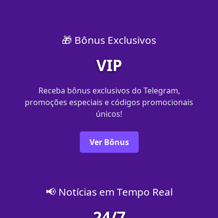
🎁 Bônus Exclusivos
VIP
Receba bônus exclusivos do Telegram,
promoções especiais e códigos promocionais
únicos!
Ver Bônus
📢 Notícias em Tempo Real
24/7