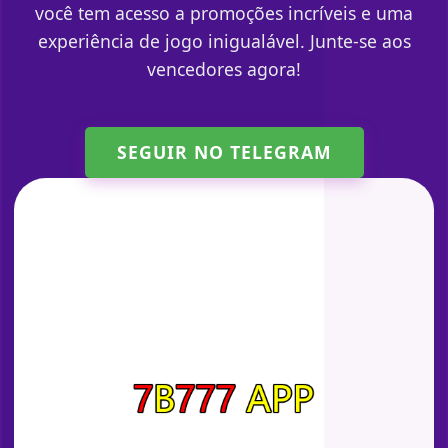
você tem acesso a promoções incríveis e uma
experiência de jogo inigualável. Junte-se aos
vencedores agora!
SEGUIR NO TELEGRAM