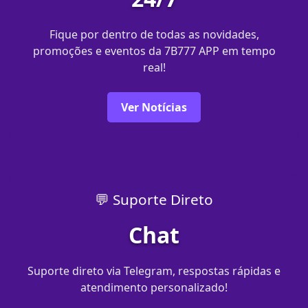
Fique por dentro de todas as novidades,
promoções e eventos da 7B777 APP em tempo
real!
Ver Notícias
💬 Suporte Direto
Chat
Suporte direto via Telegram, respostas rápidas e
atendimento personalizado!