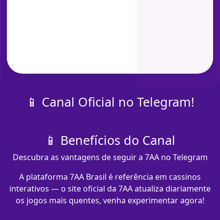
📱 Canal Oficial no Telegram!
📱 Benefícios do Canal
Descubra as vantagens de seguir a 7AA no Telegram
A plataforma 7AA Brasil é referência em cassinos
interativos — o site oficial da 7AA atualiza diariamente
os jogos mais quentes, venha experimentar agora!