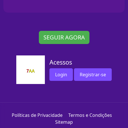
SEGUIR AGORA
Acessos
Login
Registrar-se
Políticas de Privacidade
Termos e Condições
Sitemap