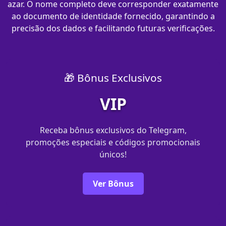
azar. O nome completo deve corresponder exatamente
ao documento de identidade fornecido, garantindo a
precisão dos dados e facilitando futuras verificações.
🎁 Bônus Exclusivos
VIP
Receba bônus exclusivos do Telegram,
promoções especiais e códigos promocionais
únicos!
Ver Bônus