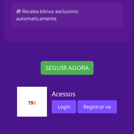
🎁 Receba bônus exclusivos
automaticamente
SEGUIR AGORA
Acessos
Login
Registrar-se