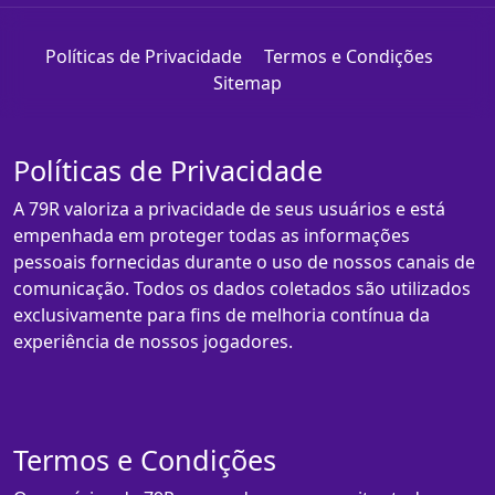
Políticas de Privacidade
Termos e Condições
Sitemap
Políticas de Privacidade
A 79R valoriza a privacidade de seus usuários e está
empenhada em proteger todas as informações
pessoais fornecidas durante o uso de nossos canais de
comunicação. Todos os dados coletados são utilizados
exclusivamente para fins de melhoria contínua da
experiência de nossos jogadores.
Termos e Condições