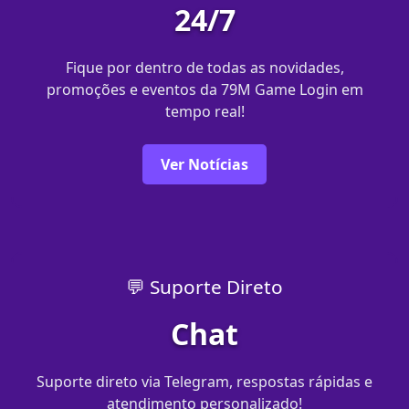
24/7
Fique por dentro de todas as novidades,
promoções e eventos da 79M Game Login em
tempo real!
Ver Notícias
💬 Suporte Direto
Chat
Suporte direto via Telegram, respostas rápidas e
atendimento personalizado!