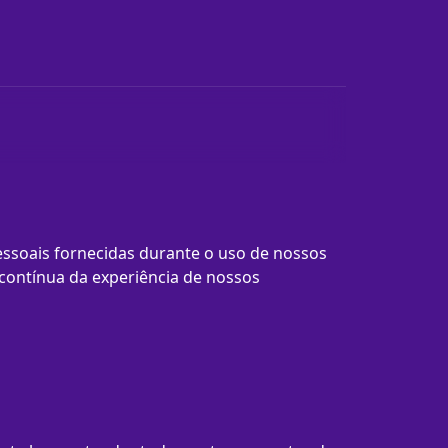
essoais fornecidas durante o uso de nossos
 contínua da experiência de nossos