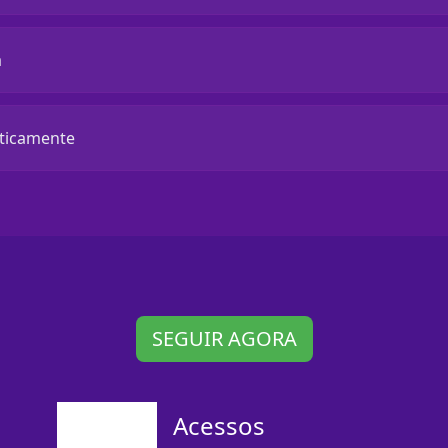
a
aticamente
SEGUIR AGORA
Acessos