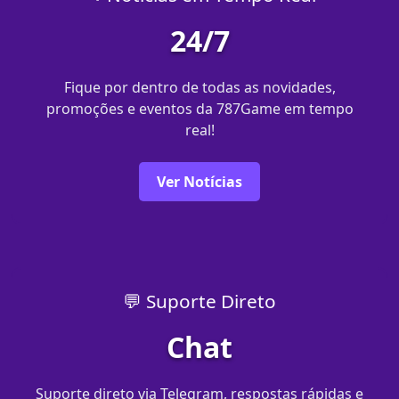
24/7
Fique por dentro de todas as novidades,
promoções e eventos da 787Game em tempo
real!
Ver Notícias
💬 Suporte Direto
Chat
Suporte direto via Telegram, respostas rápidas e