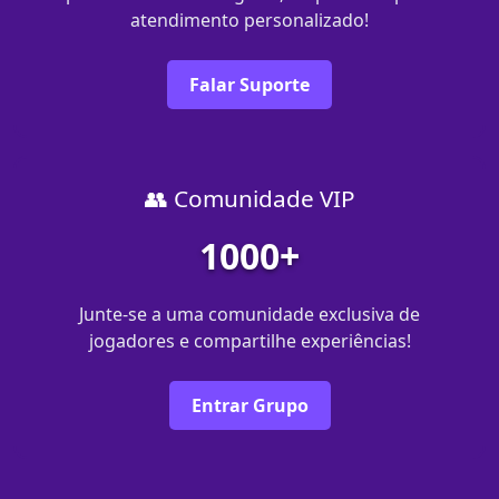
atendimento personalizado!
Falar Suporte
👥 Comunidade VIP
1000+
Junte-se a uma comunidade exclusiva de
jogadores e compartilhe experiências!
Entrar Grupo