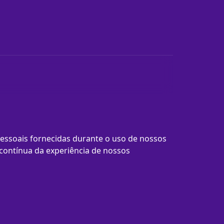
pessoais fornecidas durante o uso de nossos
 contínua da experiência de nossos