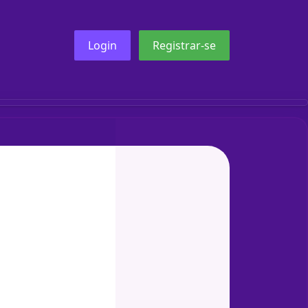
Login
Registrar-se