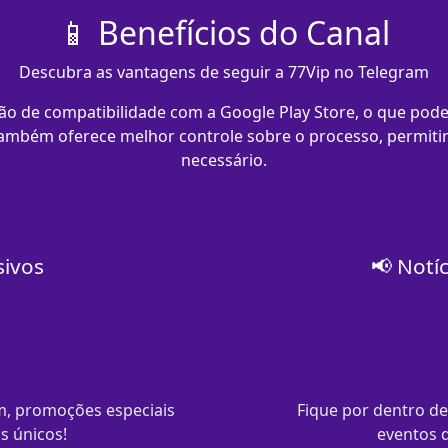
📱 Benefícios do Canal
Descubra as vantagens de seguir a 77Vip no Telegram
ção de compatibilidade com a Google Play Store, o que pod
também oferece melhor controle sobre o processo, permit
necessário.
sivos
📢 Notí
m, promoções especiais
Fique por dentro d
s únicos!
eventos 