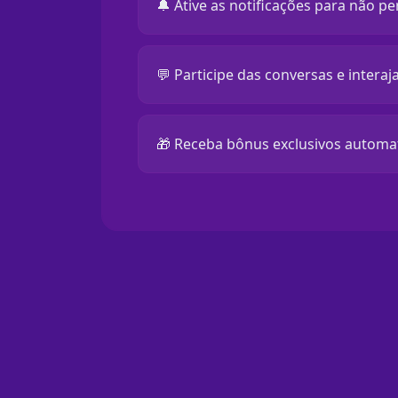
🔔 Ative as notificações para não p
💬 Participe das conversas e interaj
🎁 Receba bônus exclusivos autom