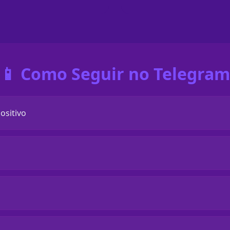
📱 Como Seguir no Telegram
ositivo