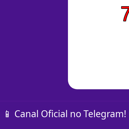
📱 Canal Oficial no Telegram!