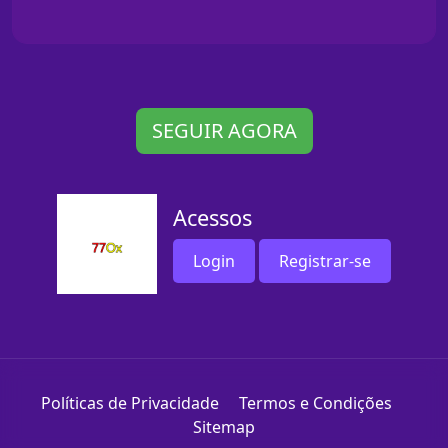
SEGUIR AGORA
Acessos
Login
Registrar-se
Políticas de Privacidade
Termos e Condições
Sitemap