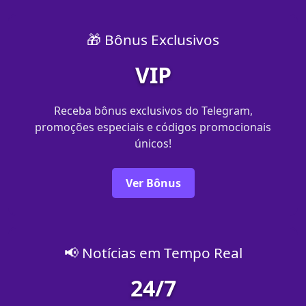
🎁 Bônus Exclusivos
VIP
Receba bônus exclusivos do Telegram,
promoções especiais e códigos promocionais
únicos!
Ver Bônus
📢 Notícias em Tempo Real
24/7