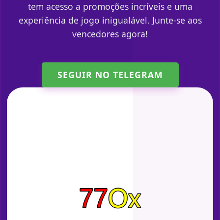
tem acesso a promoções incríveis e uma
experiência de jogo inigualável. Junte-se aos
vencedores agora!
SEGUIR NO TELEGRAM