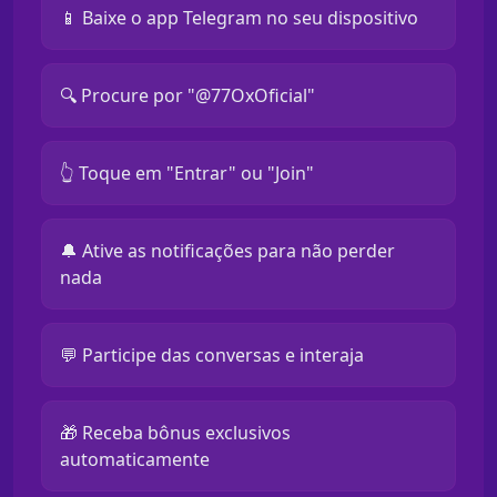
📱 Baixe o app Telegram no seu dispositivo
🔍 Procure por "@77OxOficial"
👆 Toque em "Entrar" ou "Join"
🔔 Ative as notificações para não perder
nada
💬 Participe das conversas e interaja
🎁 Receba bônus exclusivos
automaticamente