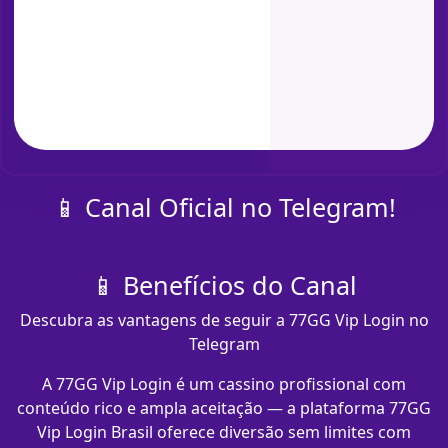
📱 Canal Oficial no Telegram!
📱 Benefícios do Canal
Descubra as vantagens de seguir a 77GG Vip Login no
Telegram
A 77GG Vip Login é um cassino profissional com
conteúdo rico e ampla aceitação — a plataforma 77GG
Vip Login Brasil oferece diversão sem limites com