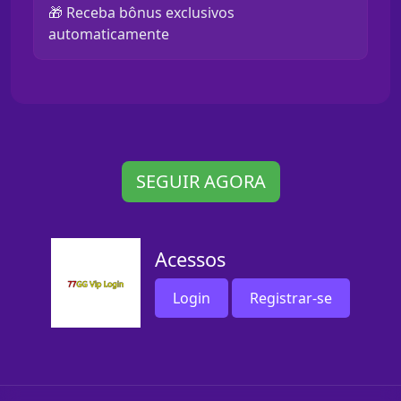
🎁 Receba bônus exclusivos
automaticamente
SEGUIR AGORA
Acessos
Login
Registrar-se