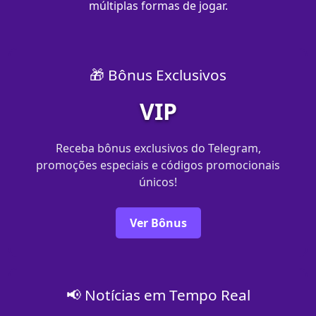
múltiplas formas de jogar.
🎁 Bônus Exclusivos
VIP
Receba bônus exclusivos do Telegram,
promoções especiais e códigos promocionais
únicos!
Ver Bônus
📢 Notícias em Tempo Real