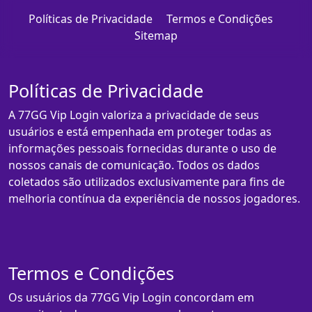
Políticas de Privacidade
Termos e Condições
Sitemap
Políticas de Privacidade
A 77GG Vip Login valoriza a privacidade de seus
usuários e está empenhada em proteger todas as
informações pessoais fornecidas durante o uso de
nossos canais de comunicação. Todos os dados
coletados são utilizados exclusivamente para fins de
melhoria contínua da experiência de nossos jogadores.
Termos e Condições
Os usuários da 77GG Vip Login concordam em