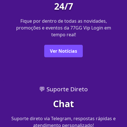
24/7
Fique por dentro de todas as novidades,
promoções e eventos da 77GG Vip Login em
tempo real!
Ver Notícias
💬 Suporte Direto
Chat
Suporte direto via Telegram, respostas rápidas e
atendimento personalizado!