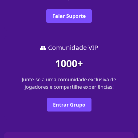
Falar Suporte
👥 Comunidade VIP
1000+
Junte-se a uma comunidade exclusiva de
jogadores e compartilhe experiências!
Entrar Grupo