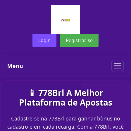
Login
Registrar-se
Menu
📱 778Brl A Melhor
Plataforma de Apostas
Cadastre-se na 778Brl para ganhar bônus no
cadastro e em cada recarga. Com a 778Brl, você