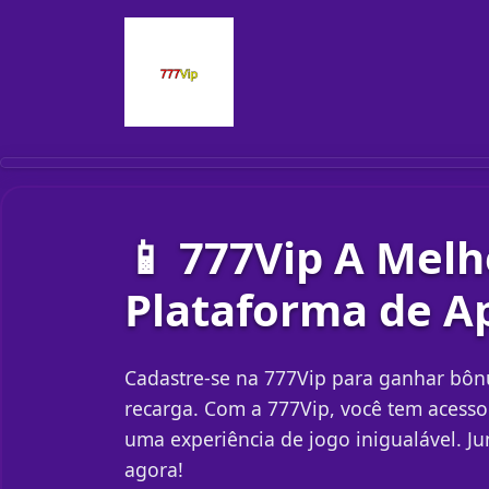
📱 777Vip A Melh
Plataforma de A
Cadastre-se na 777Vip para ganhar bôn
recarga. Com a 777Vip, você tem acesso
uma experiência de jogo inigualável. J
agora!