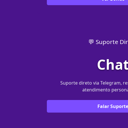
💬 Suporte Di
Cha
Suporte direto via Telegram, r
atendimento persona
Falar Suport