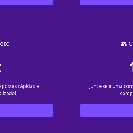
reto
👥 
t
espostas rápidas e
Junte-se a uma com
lizado!
compa
e