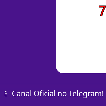
📱 Canal Oficial no Telegram!