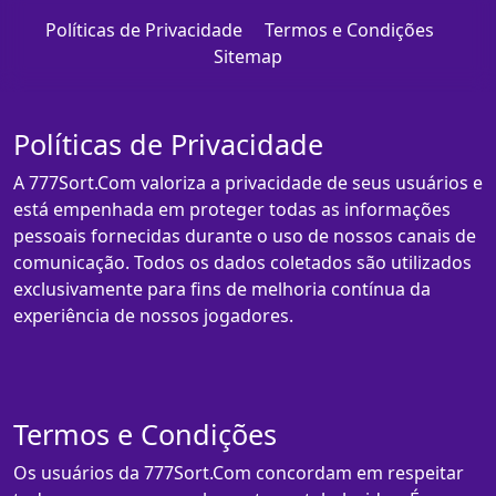
Políticas de Privacidade
Termos e Condições
Sitemap
Políticas de Privacidade
A 777Sort.Com valoriza a privacidade de seus usuários e
está empenhada em proteger todas as informações
pessoais fornecidas durante o uso de nossos canais de
comunicação. Todos os dados coletados são utilizados
exclusivamente para fins de melhoria contínua da
experiência de nossos jogadores.
Termos e Condições
Os usuários da 777Sort.Com concordam em respeitar