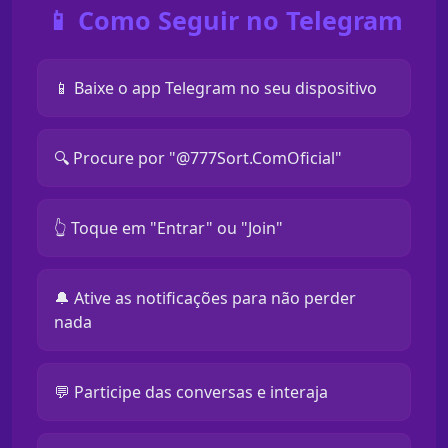
📱 Como Seguir no Telegram
📱 Baixe o app Telegram no seu dispositivo
🔍 Procure por "@777Sort.ComOficial"
👆 Toque em "Entrar" ou "Join"
🔔 Ative as notificações para não perder
nada
💬 Participe das conversas e interaja