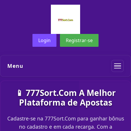
Login
Registrar-se
Menu
📱 777Sort.Com A Melhor
Plataforma de Apostas
Cadastre-se na 777Sort.Com para ganhar bônus
no cadastro e em cada recarga. Com a