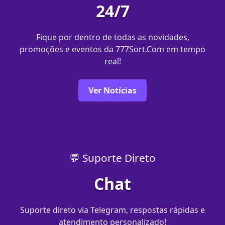
24/7
Fique por dentro de todas as novidades,
promoções e eventos da 777Sort.Com em tempo
real!
Ver Notícias
💬 Suporte Direto
Chat
Suporte direto via Telegram, respostas rápidas e
atendimento personalizado!