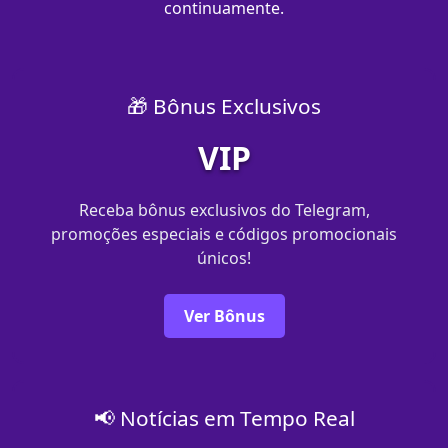
continuamente.
🎁 Bônus Exclusivos
VIP
Receba bônus exclusivos do Telegram,
promoções especiais e códigos promocionais
únicos!
Ver Bônus
📢 Notícias em Tempo Real