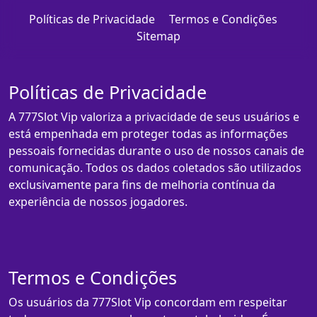
Políticas de Privacidade
Termos e Condições
Sitemap
Políticas de Privacidade
A 777Slot Vip valoriza a privacidade de seus usuários e
está empenhada em proteger todas as informações
pessoais fornecidas durante o uso de nossos canais de
comunicação. Todos os dados coletados são utilizados
exclusivamente para fins de melhoria contínua da
experiência de nossos jogadores.
Termos e Condições
Os usuários da 777Slot Vip concordam em respeitar