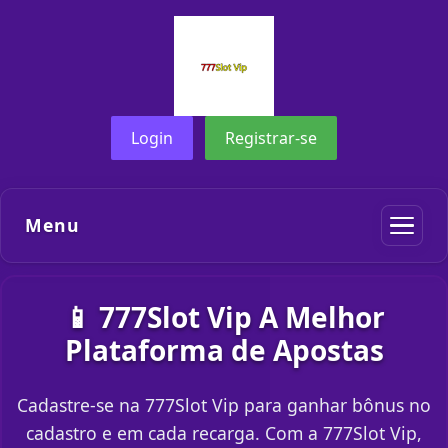
Login
Registrar-se
Menu
📱 777Slot Vip A Melhor
Plataforma de Apostas
Cadastre-se na 777Slot Vip para ganhar bônus no
cadastro e em cada recarga. Com a 777Slot Vip,