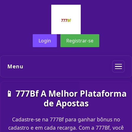
Login
Registrar-se
Menu
📱 777Bf A Melhor Plataforma
de Apostas
Cadastre-se na 777Bf para ganhar bônus no
cadastro e em cada recarga. Com a 777Bf, você