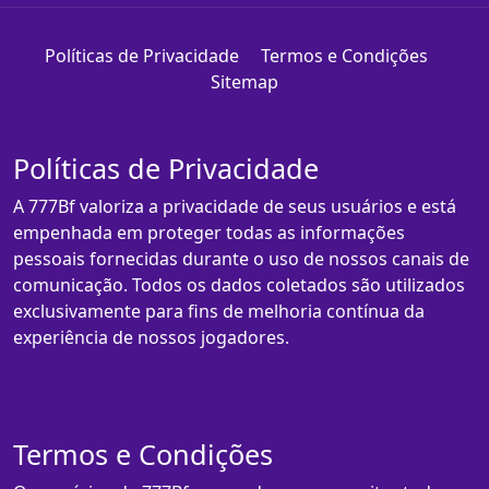
Políticas de Privacidade
Termos e Condições
Sitemap
Políticas de Privacidade
A 777Bf valoriza a privacidade de seus usuários e está
empenhada em proteger todas as informações
pessoais fornecidas durante o uso de nossos canais de
comunicação. Todos os dados coletados são utilizados
exclusivamente para fins de melhoria contínua da
experiência de nossos jogadores.
Termos e Condições