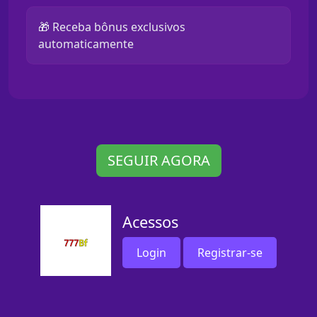
🎁 Receba bônus exclusivos
automaticamente
SEGUIR AGORA
Acessos
Login
Registrar-se