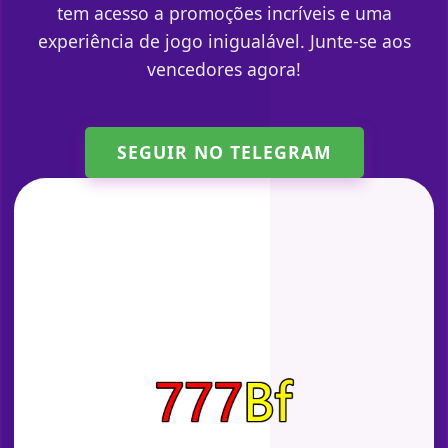
tem acesso a promoções incríveis e uma
experiência de jogo inigualável. Junte-se aos
vencedores agora!
SEGUIR NO TELEGRAM