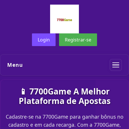
Login
Registrar-se
Menu
📱 7700Game A Melhor
Plataforma de Apostas
Cadastre-se na 7700Game para ganhar bônus no
cadastro e em cada recarga. Com a 7700Game,