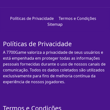
Políticas de Privacidade
Termos e Condições
Sitemap
Políticas de Privacidade
A 7700Game valoriza a privacidade de seus usuários e
está empenhada em proteger todas as informações
pessoais fornecidas durante o uso de nossos canais de
comunicação. Todos os dados coletados são utilizados
exclusivamente para fins de melhoria contínua da
experiência de nossos jogadores.
Termos e Condições