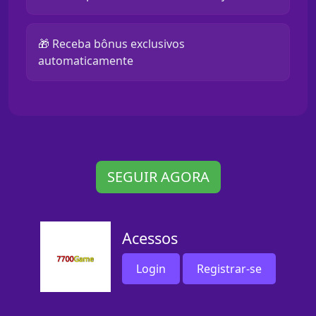
🎁 Receba bônus exclusivos
automaticamente
SEGUIR AGORA
Acessos
Login
Registrar-se