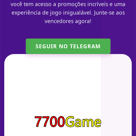
você tem acesso a promoções incríveis e uma
experiência de jogo inigualável. Junte-se aos
vencedores agora!
SEGUIR NO TELEGRAM