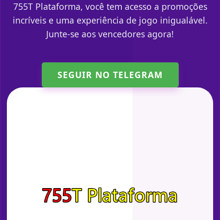
755T Plataforma, você tem acesso a promoções
incríveis e uma experiência de jogo inigualável.
Junte-se aos vencedores agora!
SEGUIR NO TELEGRAM