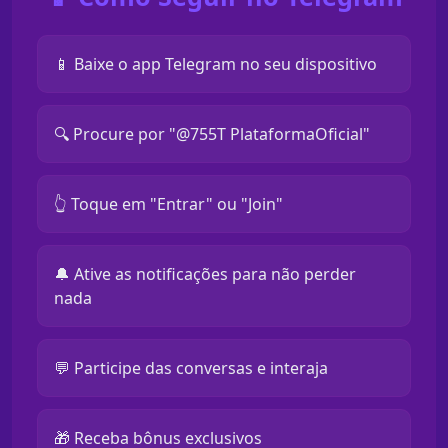
📱 Baixe o app Telegram no seu dispositivo
🔍 Procure por "@755T PlataformaOficial"
👆 Toque em "Entrar" ou "Join"
🔔 Ative as notificações para não perder
nada
💬 Participe das conversas e interaja
🎁 Receba bônus exclusivos