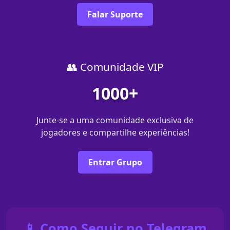
Falar Suporte
👥 Comunidade VIP
1000+
Junte-se a uma comunidade exclusiva de
jogadores e compartilhe experiências!
Entrar Grupo
📱 Como Seguir no Telegram