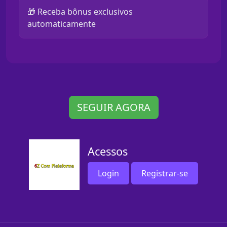
🎁 Receba bônus exclusivos
automaticamente
SEGUIR AGORA
Acessos
Login
Registrar-se