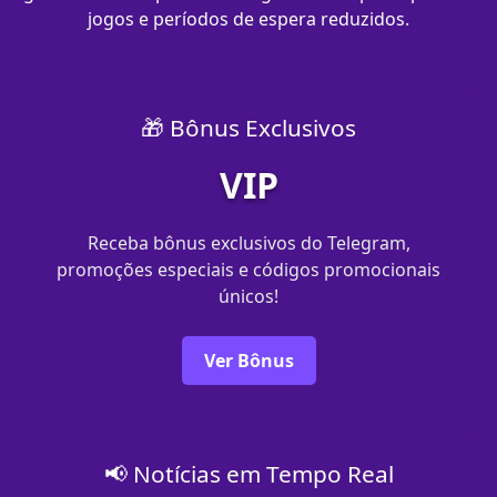
jogos e períodos de espera reduzidos.
🎁 Bônus Exclusivos
VIP
Receba bônus exclusivos do Telegram,
promoções especiais e códigos promocionais
únicos!
Ver Bônus
📢 Notícias em Tempo Real