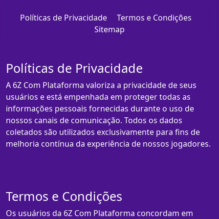
Políticas de Privacidade
Termos e Condições
Sitemap
Políticas de Privacidade
A 6Z Com Plataforma valoriza a privacidade de seus
usuários e está empenhada em proteger todas as
informações pessoais fornecidas durante o uso de
nossos canais de comunicação. Todos os dados
coletados são utilizados exclusivamente para fins de
melhoria contínua da experiência de nossos jogadores.
Termos e Condições
Os usuários da 6Z Com Plataforma concordam em