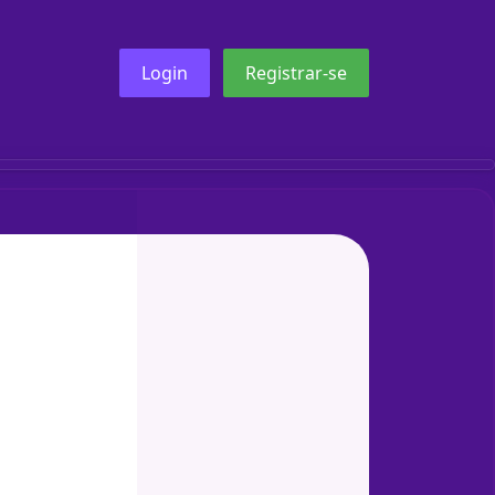
Login
Registrar-se