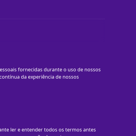
essoais fornecidas durante o uso de nossos
 contínua da experiência de nossos
nte ler e entender todos os termos antes