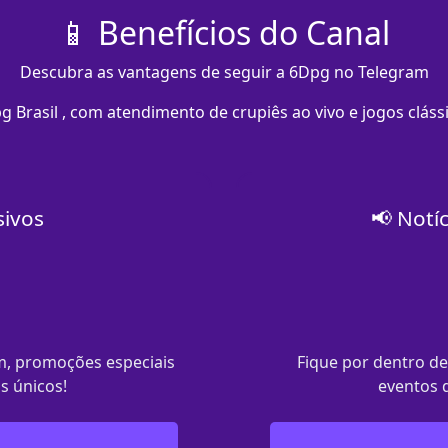
📱 Benefícios do Canal
Descubra as vantagens de seguir a 6Dpg no Telegram
rasil , com atendimento de crupiês ao vivo e jogos clássi
sivos
📢 Notí
m, promoções especiais
Fique por dentro d
s únicos!
eventos 