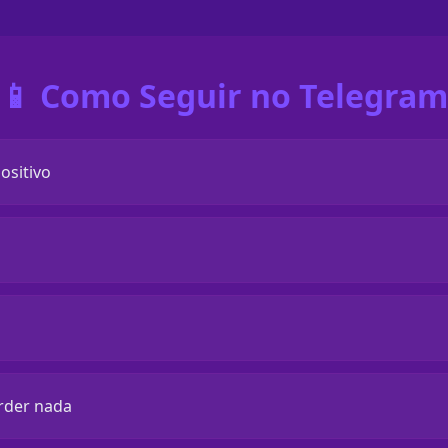
📱 Como Seguir no Telegram
ositivo
erder nada