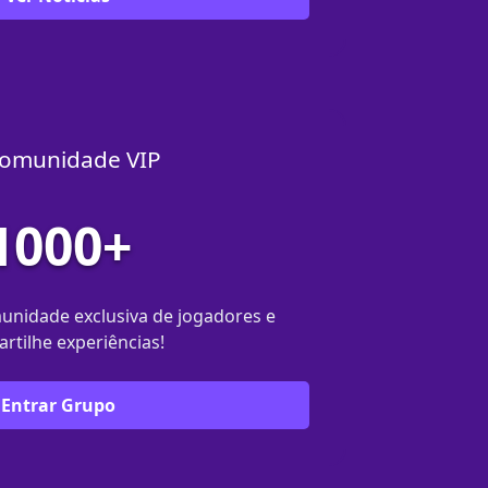
Comunidade VIP
1000+
unidade exclusiva de jogadores e
rtilhe experiências!
Entrar Grupo