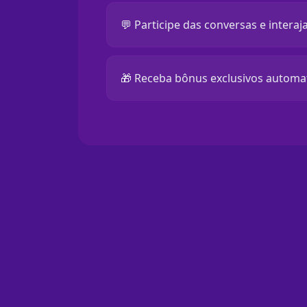
💬 Participe das conversas e interaj
🎁 Receba bônus exclusivos autom