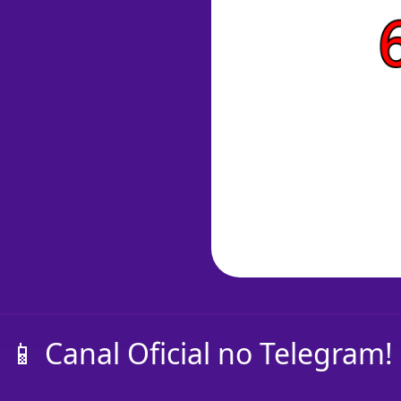
📱 Canal Oficial no Telegram!