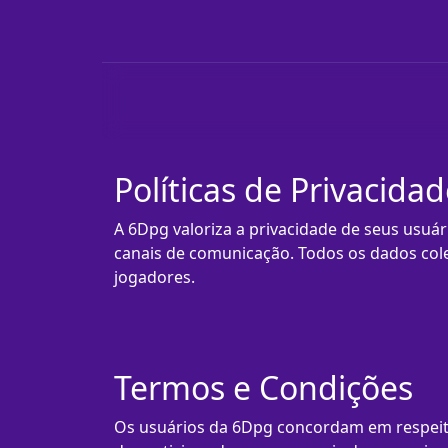
Políticas de Privacida
A 6Dpg valoriza a privacidade de seus usu
canais de comunicação. Todos os dados cole
jogadores.
Termos e Condições
Os usuários da 6Dpg concordam em respeita