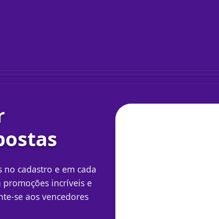
r
postas
 no cadastro e em cada
 promoções incríveis e
unte-se aos vencedores