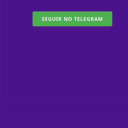
SEGUIR NO TELEGRAM