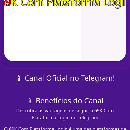
📱 Canal Oficial no Telegram!
📱 Benefícios do Canal
Descubra as vantagens de seguir a 69K Com
Plataforma Login no Telegram
O 69K Com Plataforma Login é uma das plataformas de