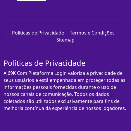
Políticas de Privacidade
Termos e Condições
Sitemap
Políticas de Privacidade
A 69K Com Plataforma Login valoriza a privacidade de
seus usuários e está empenhada em proteger todas as
informações pessoais fornecidas durante o uso de
nossos canais de comunicação. Todos os dados
coletados são utilizados exclusivamente para fins de
melhoria contínua da experiência de nossos jogadores.