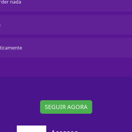
erder nada
a
aticamente
SEGUIR AGORA