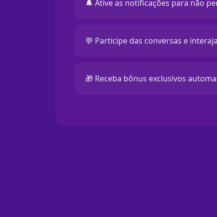
🔔 Ative as notificações para não p
💬 Participe das conversas e interaj
🎁 Receba bônus exclusivos autom