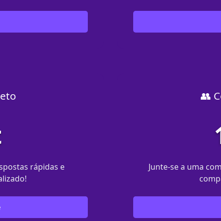
reto
👥 
t
espostas rápidas e
Junte-se a uma com
lizado!
compa
e