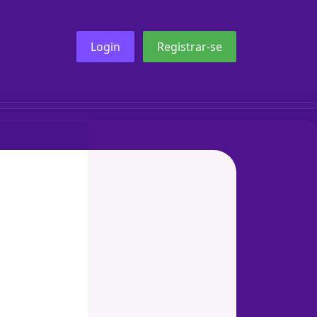
Login
Registrar-se