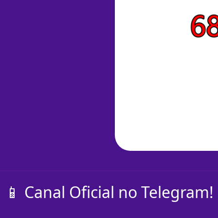
📱 Canal Oficial no Telegram!