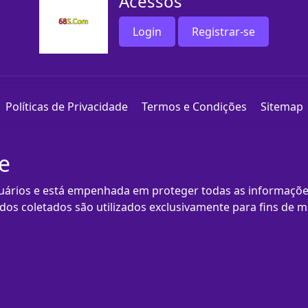
Acessos
Login
Registrar-se
Políticas de Privacidade
Termos e Condições
Sitemap
de
suários e está empenhada em proteger todas as informaçõe
os coletados são utilizados exclusivamente para fins de m