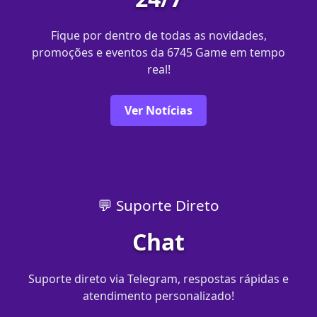
Fique por dentro de todas as novidades,
promoções e eventos da 6745 Game em tempo
real!
Ver Notícias
💬 Suporte Direto
Chat
Suporte direto via Telegram, respostas rápidas e
atendimento personalizado!