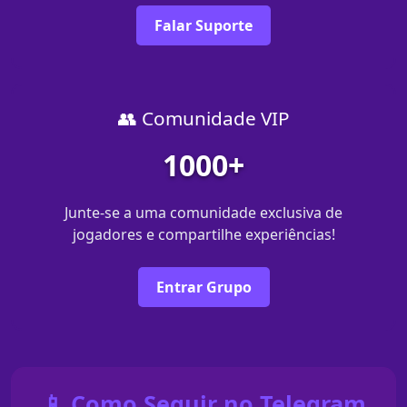
Falar Suporte
👥 Comunidade VIP
1000+
Junte-se a uma comunidade exclusiva de
jogadores e compartilhe experiências!
Entrar Grupo
📱 Como Seguir no Telegram