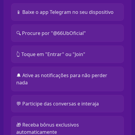
📱 Baixe o app Telegram no seu dispositivo
🔍 Procure por "@66UbOficial"
👆 Toque em "Entrar" ou "Join"
🔔 Ative as notificações para não perder
nada
💬 Participe das conversas e interaja
🎁 Receba bônus exclusivos
automaticamente