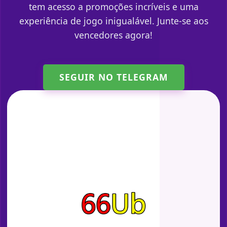
tem acesso a promoções incríveis e uma
experiência de jogo inigualável. Junte-se aos
vencedores agora!
SEGUIR NO TELEGRAM