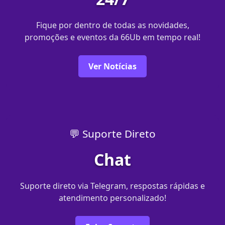
Fique por dentro de todas as novidades,
promoções e eventos da 66Ub em tempo real!
Ver Notícias
💬 Suporte Direto
Chat
Suporte direto via Telegram, respostas rápidas e
atendimento personalizado!