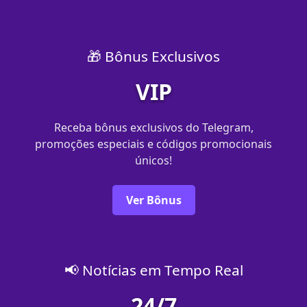
🎁 Bônus Exclusivos
VIP
Receba bônus exclusivos do Telegram,
promoções especiais e códigos promocionais
únicos!
Ver Bônus
📢 Notícias em Tempo Real
24/7