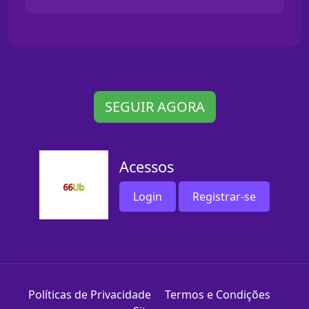
SEGUIR AGORA
Acessos
Login
Registrar-se
Políticas de Privacidade
Termos e Condições