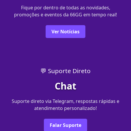
Fique por dentro de todas as novidades,
promoções e eventos da 66GG em tempo real!
Ver Notícias
💬 Suporte Direto
Chat
Suporte direto via Telegram, respostas rápidas e
atendimento personalizado!
Falar Suporte