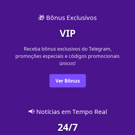
🎁 Bônus Exclusivos
VIP
Receba bônus exclusivos do Telegram,
promoções especiais e códigos promocionais
únicos!
Ver Bônus
📢 Notícias em Tempo Real
24/7