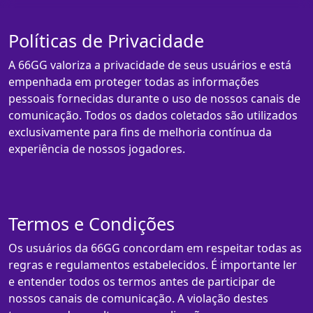
Políticas de Privacidade
A 66GG valoriza a privacidade de seus usuários e está
empenhada em proteger todas as informações
pessoais fornecidas durante o uso de nossos canais de
comunicação. Todos os dados coletados são utilizados
exclusivamente para fins de melhoria contínua da
experiência de nossos jogadores.
Termos e Condições
Os usuários da 66GG concordam em respeitar todas as
regras e regulamentos estabelecidos. É importante ler
e entender todos os termos antes de participar de
nossos canais de comunicação. A violação destes