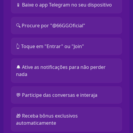
📱 Baixe o app Telegram no seu dispositivo
🔍 Procure por "@66GGOficial"
👆 Toque em "Entrar" ou "Join"
🔔 Ative as notificações para não perder
nada
💬 Participe das conversas e interaja
🎁 Receba bônus exclusivos
automaticamente