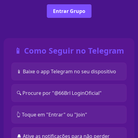
Entrar Grupo
📱 Como Seguir no Telegram
📱 Baixe o app Telegram no seu dispositivo
🔍 Procure por "@66Brl LoginOficial"
👆 Toque em "Entrar" ou "Join"
🔔 Ative as notificações para não perder