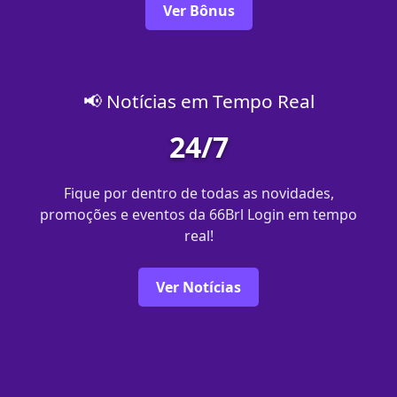
Ver Bônus
📢 Notícias em Tempo Real
24/7
Fique por dentro de todas as novidades,
promoções e eventos da 66Brl Login em tempo
real!
Ver Notícias