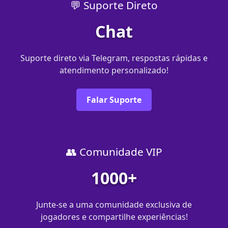
💬 Suporte Direto
Chat
Suporte direto via Telegram, respostas rápidas e
atendimento personalizado!
Falar Suporte
👥 Comunidade VIP
1000+
Junte-se a uma comunidade exclusiva de
jogadores e compartilhe experiências!