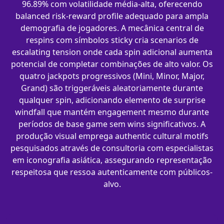
96.89% com volatilidade média-alta, oferecendo
balanced risk-reward profile adequado para ampla
demografia de jogadores. A mecânica central de
respins com símbolos sticky cria scenarios de
escalating tension onde cada spin adicional aumenta
potencial de completar combinações de alto valor. Os
quatro jackpots progressivos (Mini, Minor, Major,
Grand) são triggeráveis aleatoriamente durante
qualquer spin, adicionando elemento de surprise
windfall que mantém engagement mesmo durante
períodos de base game sem wins significativos. A
produção visual emprega authentic cultural motifs
pesquisados através de consultoria com especialistas
em iconografia asiática, assegurando representação
respeitosa que ressoa autenticamente com públicos-
alvo.