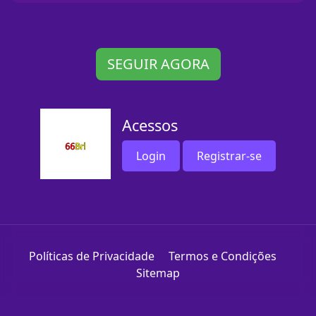
SEGUIR AGORA
Acessos
Login
Registrar-se
Políticas de Privacidade
Termos e Condições
Sitemap