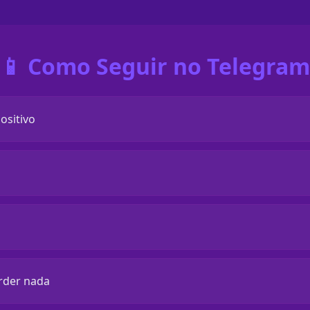
📱 Como Seguir no Telegram
ositivo
erder nada