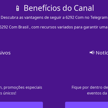
📱 Benefícios do Canal
Descubra as vantagens de seguir a 6292 Com no Telegram
6292 Com Brasil , com recursos variados para garantir uma
sivos
📢 Notí
m, promoções especiais
Fique por dentro d
s únicos!
eventos da