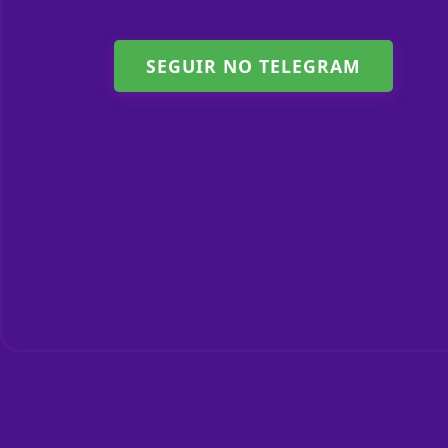
SEGUIR NO TELEGRAM