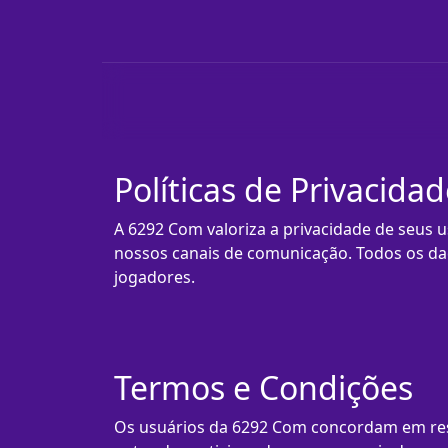
Políticas de Privacida
A 6292 Com valoriza a privacidade de seus
nossos canais de comunicação. Todos os dad
jogadores.
Termos e Condições
Os usuários da 6292 Com concordam em resp