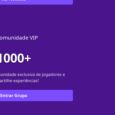
Comunidade VIP
1000+
unidade exclusiva de jogadores e
rtilhe experiências!
Entrar Grupo