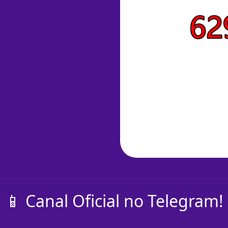
📱 Canal Oficial no Telegram!