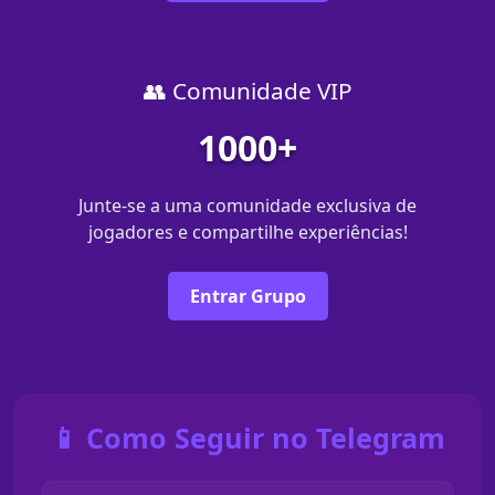
👥 Comunidade VIP
1000+
Junte-se a uma comunidade exclusiva de
jogadores e compartilhe experiências!
Entrar Grupo
📱 Como Seguir no Telegram