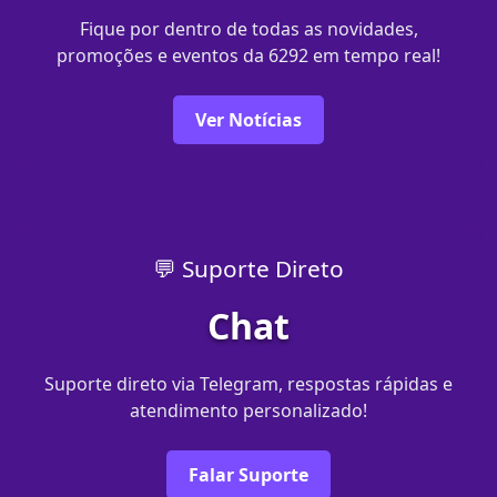
Fique por dentro de todas as novidades,
promoções e eventos da 6292 em tempo real!
Ver Notícias
💬 Suporte Direto
Chat
Suporte direto via Telegram, respostas rápidas e
atendimento personalizado!
Falar Suporte