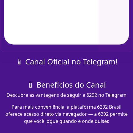
📱 Canal Oficial no Telegram!
📱 Benefícios do Canal
Descubra as vantagens de seguir a 6292 no Telegram
Para mais conveniência, a plataforma 6292 Brasil
oferece acesso direto via navegador — a 6292 permite
que você jogue quando e onde quiser.