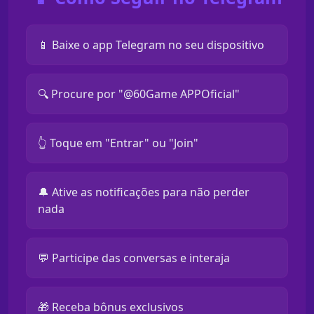
📱 Baixe o app Telegram no seu dispositivo
🔍 Procure por "@60Game APPOficial"
👆 Toque em "Entrar" ou "Join"
🔔 Ative as notificações para não perder
nada
💬 Participe das conversas e interaja
🎁 Receba bônus exclusivos