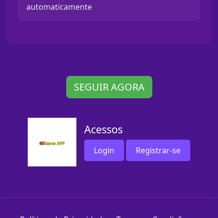
automaticamente
SEGUIR AGORA
Acessos
Login
Registrar-se