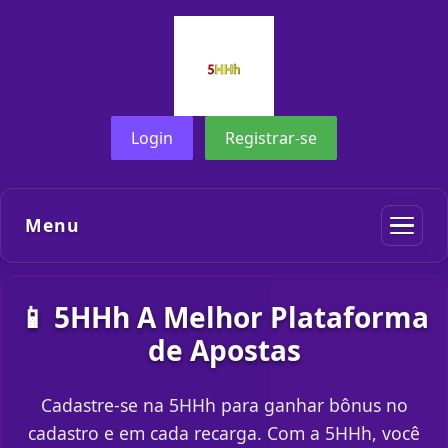
Login
Registrar-se
Menu
📱 5HHh A Melhor Plataforma
de Apostas
Cadastre-se na 5HHh para ganhar bônus no
cadastro e em cada recarga. Com a 5HHh, você