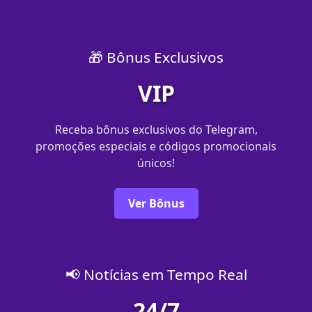
🎁 Bônus Exclusivos
VIP
Receba bônus exclusivos do Telegram,
promoções especiais e códigos promocionais
únicos!
Ver Bônus
📢 Notícias em Tempo Real
24/7