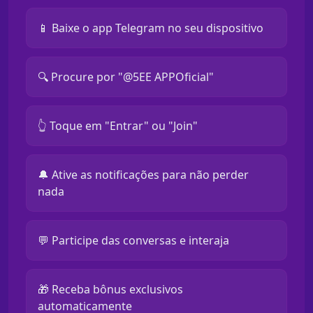
📱 Baixe o app Telegram no seu dispositivo
🔍 Procure por "@5EE APPOficial"
👆 Toque em "Entrar" ou "Join"
🔔 Ative as notificações para não perder
nada
💬 Participe das conversas e interaja
🎁 Receba bônus exclusivos
automaticamente