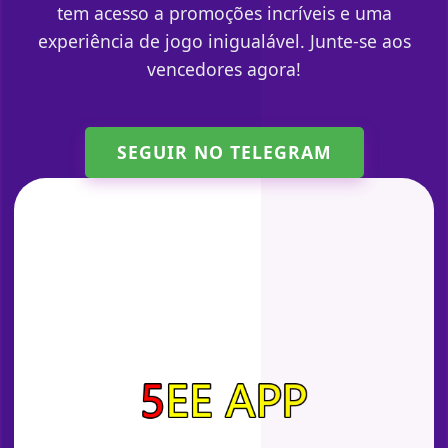
tem acesso a promoções incríveis e uma
experiência de jogo inigualável. Junte-se aos
vencedores agora!
SEGUIR NO TELEGRAM