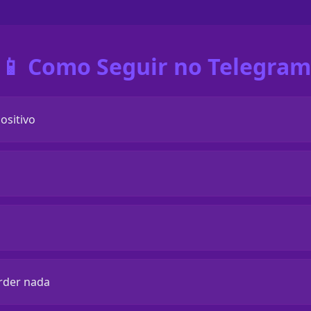
📱 Como Seguir no Telegram
ositivo
erder nada