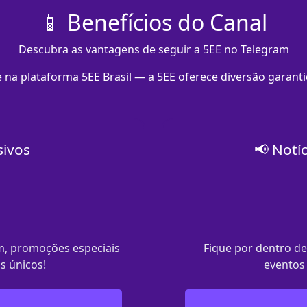
📱 Benefícios do Canal
Descubra as vantagens de seguir a 5EE no Telegram
e na plataforma 5EE Brasil — a 5EE oferece diversão garanti
sivos
📢 Notí
m, promoções especiais
Fique por dentro d
s únicos!
eventos