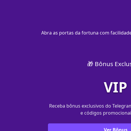
Abra as portas da fortuna com facilidad
🎁 Bônus Exclu
VIP
Receba bônus exclusivos do Telegra
e códigos promocionai
Ver Bônus