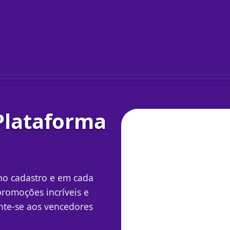
Plataforma
no cadastro e em cada
promoções incríveis e
unte-se aos vencedores