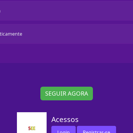
a
aticamente
SEGUIR AGORA
Acessos
Login
Registrar-se