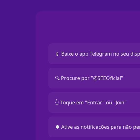
📱 Baixe o app Telegram no seu disp
🔍 Procure por "@5EEOficial"
👆 Toque em "Entrar" ou "Join"
🔔 Ative as notificações para não p