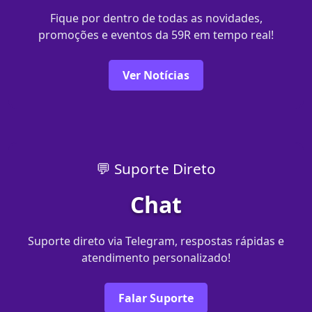
Fique por dentro de todas as novidades,
promoções e eventos da 59R em tempo real!
Ver Notícias
💬 Suporte Direto
Chat
Suporte direto via Telegram, respostas rápidas e
atendimento personalizado!
Falar Suporte