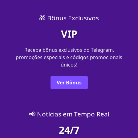
🎁 Bônus Exclusivos
VIP
Receba bônus exclusivos do Telegram,
promoções especiais e códigos promocionais
únicos!
Ver Bônus
📢 Notícias em Tempo Real
24/7