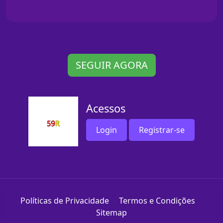
SEGUIR AGORA
Acessos
Login
Registrar-se
Políticas de Privacidade
Termos e Condições
Sitemap