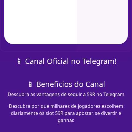
📱 Canal Oficial no Telegram!
📱 Benefícios do Canal
Descubra as vantagens de seguir a 59R no Telegram
Descubra por que milhares de jogadores escolhem
diariamente os slot 59R para apostar, se divertir e
ganhar.