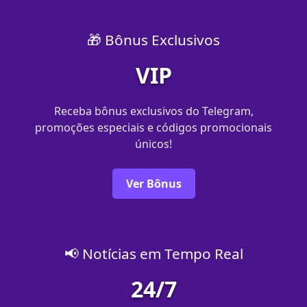
🎁 Bônus Exclusivos
VIP
Receba bônus exclusivos do Telegram,
promoções especiais e códigos promocionais
únicos!
Ver Bônus
📢 Notícias em Tempo Real
24/7