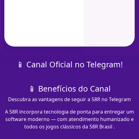
📱 Canal Oficial no Telegram!
📱 Benefícios do Canal
Descubra as vantagens de seguir a 58R no Telegram
A 58R incorpora tecnologia de ponta para entregar um
software moderno — com atendimento humanizado e
todos os jogos clássicos da 58R Brasil .