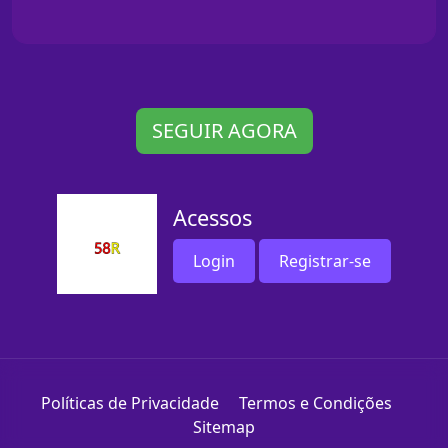
SEGUIR AGORA
Acessos
Login
Registrar-se
Políticas de Privacidade
Termos e Condições
Sitemap