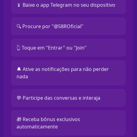
📱 Baixe o app Telegram no seu dispositivo
🔍 Procure por "@58ROficial"
👆 Toque em "Entrar" ou "Join"
🔔 Ative as notificações para não perder
nada
💬 Participe das conversas e interaja
🎁 Receba bônus exclusivos
automaticamente