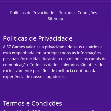
Políticas de Privacidade
Termos e Condições
Sitemap
Políticas de Privacidade
A 57 Games valoriza a privacidade de seus usuários e
está empenhada em proteger todas as informações
pessoais fornecidas durante o uso de nossos canais de
comunicação. Todos os dados coletados são utilizados
exclusivamente para fins de melhoria contínua da
experiência de nossos jogadores.
Termos e Condições