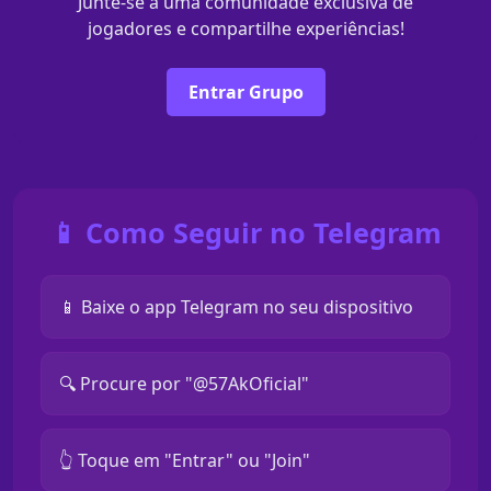
Junte-se a uma comunidade exclusiva de
jogadores e compartilhe experiências!
Entrar Grupo
📱 Como Seguir no Telegram
📱 Baixe o app Telegram no seu dispositivo
🔍 Procure por "@57AkOficial"
👆 Toque em "Entrar" ou "Join"