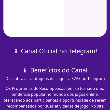
📱 Canal Oficial no Telegram!
📱 Benefícios do Canal
Descubra as vantagens de seguir a 57Ak no Telegram
Os Programas de Recompensas têm se tornado uma
tendência popular no mundo dos jogos online,
oferecendo aos participantes a oportunidade de serem
recompensados por suas atividades de jogo. No site