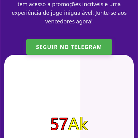
tem acesso a promoções incríveis e uma
experiência de jogo inigualável. Junte-se aos
vencedores agora!
SEGUIR NO TELEGRAM