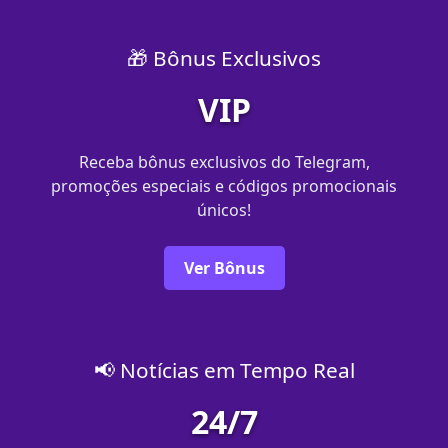
🎁 Bônus Exclusivos
VIP
Receba bônus exclusivos do Telegram,
promoções especiais e códigos promocionais
únicos!
Ver Bônus
📢 Notícias em Tempo Real
24/7