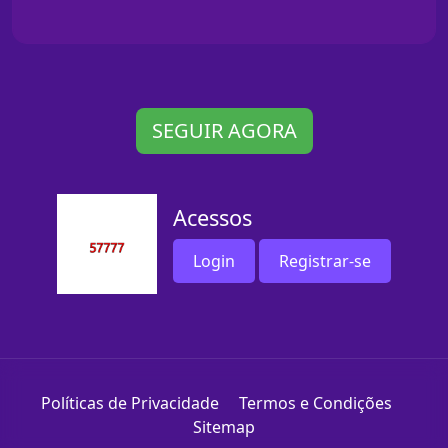
SEGUIR AGORA
Acessos
Login
Registrar-se
Políticas de Privacidade
Termos e Condições
Sitemap