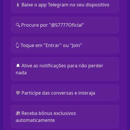
📱 Baixe o app Telegram no seu dispositivo
🔍 Procure por "@57777Oficial"
👆 Toque em "Entrar" ou "Join"
🔔 Ative as notificações para não perder
nada
💬 Participe das conversas e interaja
🎁 Receba bônus exclusivos
automaticamente