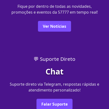
Fique por dentro de todas as novidades,
promoções e eventos da 57777 em tempo real!
Ver Notícias
💬 Suporte Direto
Chat
Suporte direto via Telegram, respostas rápidas e
atendimento personalizado!
Falar Suporte