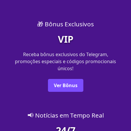
🎁 Bônus Exclusivos
VIP
Receba bônus exclusivos do Telegram,
promoções especiais e códigos promocionais
únicos!
Ver Bônus
📢 Notícias em Tempo Real
24/7