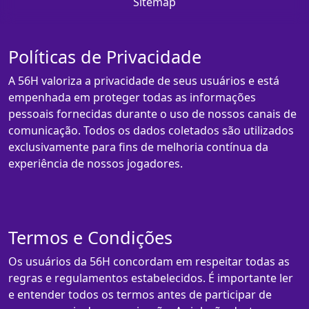
Sitemap
Políticas de Privacidade
A 56H valoriza a privacidade de seus usuários e está
empenhada em proteger todas as informações
pessoais fornecidas durante o uso de nossos canais de
comunicação. Todos os dados coletados são utilizados
exclusivamente para fins de melhoria contínua da
experiência de nossos jogadores.
Termos e Condições
Os usuários da 56H concordam em respeitar todas as
regras e regulamentos estabelecidos. É importante ler
e entender todos os termos antes de participar de