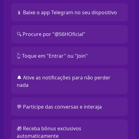
📱 Baixe o app Telegram no seu dispositivo
🔍 Procure por "@56HOficial"
👆 Toque em "Entrar" ou "Join"
🔔 Ative as notificações para não perder
nada
💬 Participe das conversas e interaja
🎁 Receba bônus exclusivos
automaticamente