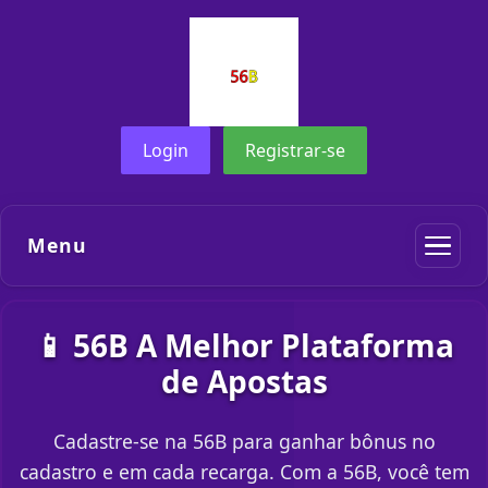
Login
Registrar-se
Menu
📱 56B A Melhor Plataforma
de Apostas
Cadastre-se na 56B para ganhar bônus no
cadastro e em cada recarga. Com a 56B, você tem