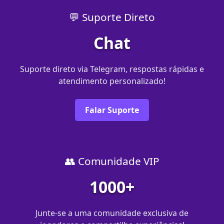
💬 Suporte Direto
Chat
Suporte direto via Telegram, respostas rápidas e
atendimento personalizado!
Falar Suporte
👥 Comunidade VIP
1000+
Junte-se a uma comunidade exclusiva de