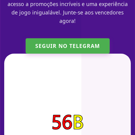
acesso a promoções incríveis e uma experiência
de jogo inigualável. Junte-se aos vencedores
agora!
SEGUIR NO TELEGRAM