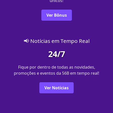
únicos!
Ver Bônus
📢 Notícias em Tempo Real
24/7
Fique por dentro de todas as novidades,
promoções e eventos da 56B em tempo real!
Ver Notícias