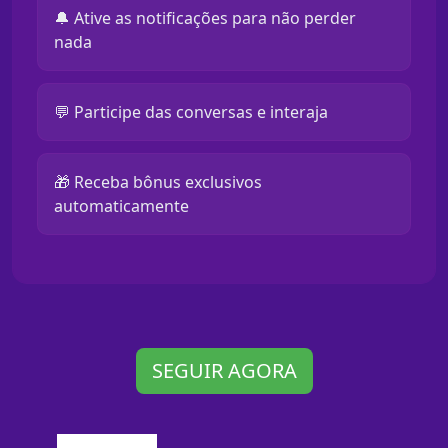
🔔 Ative as notificações para não perder
nada
💬 Participe das conversas e interaja
🎁 Receba bônus exclusivos
automaticamente
SEGUIR AGORA