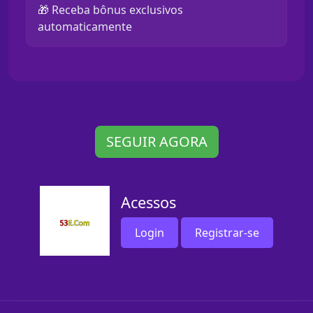
🎁 Receba bônus exclusivos
automaticamente
SEGUIR AGORA
Acessos
Login
Registrar-se