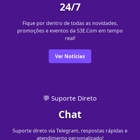
24/7
Fique por dentro de todas as novidades,
promoções e eventos da 53E.Com em tempo
real!
Ver Notícias
💬 Suporte Direto
Chat
Suporte direto via Telegram, respostas rápidas e
atendimento personalizado!