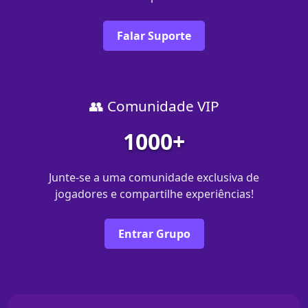
Falar Suporte
👥 Comunidade VIP
1000+
Junte-se a uma comunidade exclusiva de
jogadores e compartilhe experiências!
Entrar Grupo