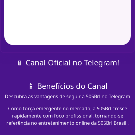
📱 Canal Oficial no Telegram!
📱 Benefícios do Canal
Descubra as vantagens de seguir a 505Brl no Telegram
Como força emergente no mercado, a 505Brl cresce
rapidamente com foco profissional, tornando-se
referência no entretenimento online da 505Brl Brasil .