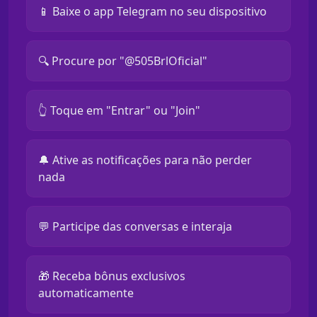
📱 Baixe o app Telegram no seu dispositivo
🔍 Procure por "@505BrlOficial"
👆 Toque em "Entrar" ou "Join"
🔔 Ative as notificações para não perder
nada
💬 Participe das conversas e interaja
🎁 Receba bônus exclusivos
automaticamente