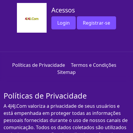
Acessos
Login
Registrar-se
Políticas de Privacidade
Termos e Condições
Sitemap
Políticas de Privacidade
A 4J4J.Com valoriza a privacidade de seus usuários e
está empenhada em proteger todas as informações
pessoais fornecidas durante o uso de nossos canais de
comunicação. Todos os dados coletados são utilizados