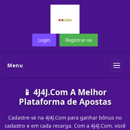
Login
Registrar-se
Menu
📱 4J4J.Com A Melhor
Plataforma de Apostas
Cadastre-se na 4J4J.Com para ganhar bônus no
cadastro e em cada recarga. Com a 4J4J.Com, você