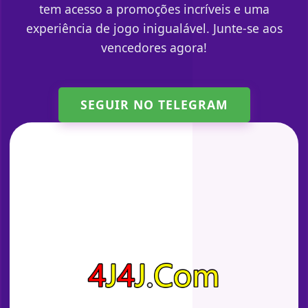
tem acesso a promoções incríveis e uma
experiência de jogo inigualável. Junte-se aos
vencedores agora!
SEGUIR NO TELEGRAM