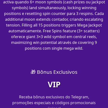
activa quando 6+ moon symbols (cash prizes ou jackpot
symbols) land simultaneously, locking winning
positions e resetting spin counter para 3 respins. Cada
additional moon extends contador, criando escalating
tension. Filling all 15 positions triggers Mega Jackpot
automaticamente. Free Spins feature (3+ scatters)
oferece giant 3×3 wild symbol em central reels,
maximizing win potential através de covering 9
positions com single mega wild.
🎁 Bônus Exclusivos
VIP
Receba bônus exclusivos do Telegram,
promoções especiais e códigos promocionais