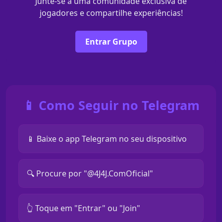
Junte-se a uma comunidade exclusiva de
jogadores e compartilhe experiências!
Entrar Grupo
📱 Como Seguir no Telegram
📱 Baixe o app Telegram no seu dispositivo
🔍 Procure por "@4J4J.ComOficial"
👆 Toque em "Entrar" ou "Join"