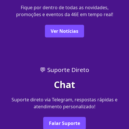
Fique por dentro de todas as novidades,
promoções e eventos da 46E em tempo real!
Ver Notícias
💬 Suporte Direto
Chat
Suporte direto via Telegram, respostas rápidas e
atendimento personalizado!
Falar Suporte