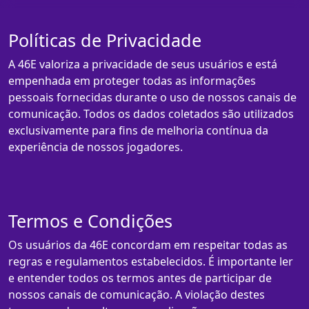
Políticas de Privacidade
A 46E valoriza a privacidade de seus usuários e está
empenhada em proteger todas as informações
pessoais fornecidas durante o uso de nossos canais de
comunicação. Todos os dados coletados são utilizados
exclusivamente para fins de melhoria contínua da
experiência de nossos jogadores.
Termos e Condições
Os usuários da 46E concordam em respeitar todas as
regras e regulamentos estabelecidos. É importante ler
e entender todos os termos antes de participar de
nossos canais de comunicação. A violação destes