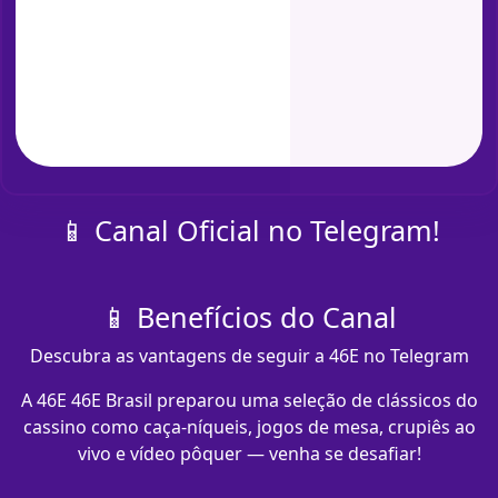
📱 Canal Oficial no Telegram!
📱 Benefícios do Canal
Descubra as vantagens de seguir a 46E no Telegram
A 46E 46E Brasil preparou uma seleção de clássicos do
cassino como caça-níqueis, jogos de mesa, crupiês ao
vivo e vídeo pôquer — venha se desafiar!