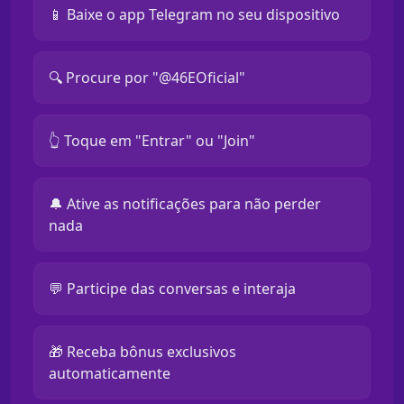
📱 Baixe o app Telegram no seu dispositivo
🔍 Procure por "@46EOficial"
👆 Toque em "Entrar" ou "Join"
🔔 Ative as notificações para não perder
nada
💬 Participe das conversas e interaja
🎁 Receba bônus exclusivos
automaticamente