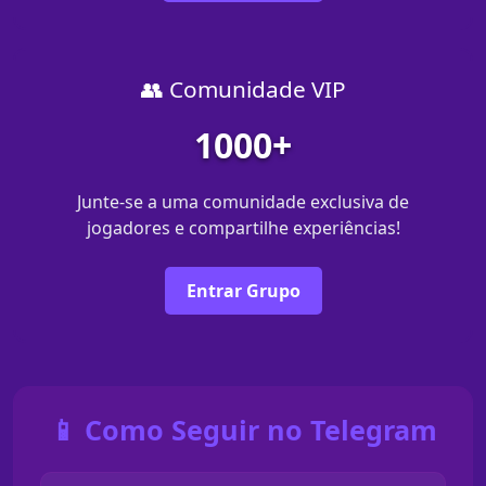
👥 Comunidade VIP
1000+
Junte-se a uma comunidade exclusiva de
jogadores e compartilhe experiências!
Entrar Grupo
📱 Como Seguir no Telegram