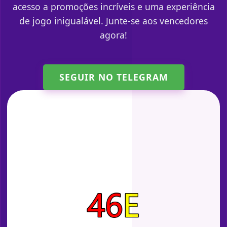
acesso a promoções incríveis e uma experiência
de jogo inigualável. Junte-se aos vencedores
agora!
SEGUIR NO TELEGRAM