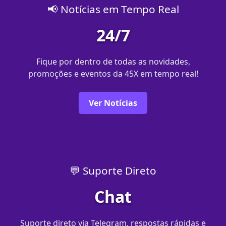
📢 Notícias em Tempo Real
24/7
Fique por dentro de todas as novidades,
promoções e eventos da 45X em tempo real!
Ver Notícias
💬 Suporte Direto
Chat
Suporte direto via Telegram, respostas rápidas e