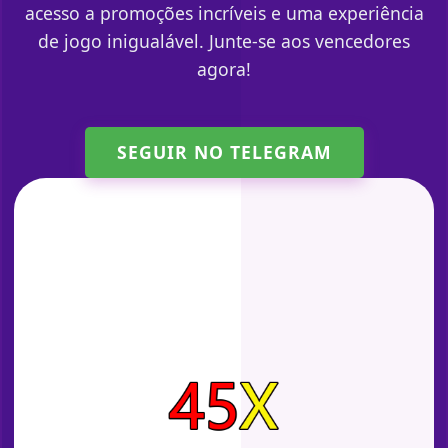
acesso a promoções incríveis e uma experiência
de jogo inigualável. Junte-se aos vencedores
agora!
SEGUIR NO TELEGRAM