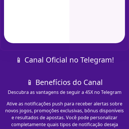
📱 Canal Oficial no Telegram!
📱 Benefícios do Canal
Descubra as vantagens de seguir a 45X no Telegram
Ative as notificações push para receber alertas sobre
novos jogos, promoções exclusivas, bônus disponíveis
e resultados de apostas. Você pode personalizar
completamente quais tipos de notificação deseja