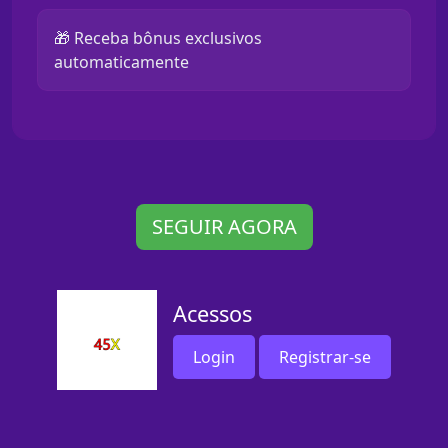
🎁 Receba bônus exclusivos
automaticamente
SEGUIR AGORA
Acessos
Login
Registrar-se