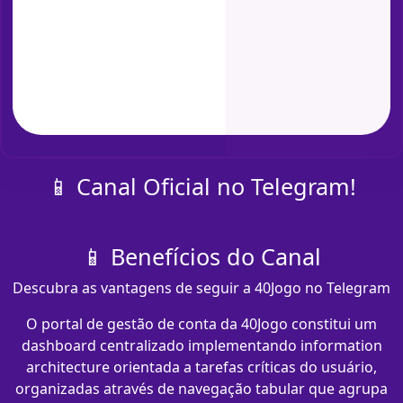
📱 Canal Oficial no Telegram!
📱 Benefícios do Canal
Descubra as vantagens de seguir a 40Jogo no Telegram
O portal de gestão de conta da 40Jogo constitui um
dashboard centralizado implementando information
architecture orientada a tarefas críticas do usuário,
organizadas através de navegação tabular que agrupa