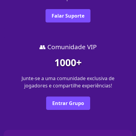
Falar Suporte
👥 Comunidade VIP
1000+
Junte-se a uma comunidade exclusiva de
jogadores e compartilhe experiências!
Entrar Grupo