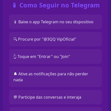
📱 Como Seguir no Telegram
📱 Baixe o app Telegram no seu dispositivo
🔍 Procure por "@3QQ VipOficial"
👆 Toque em "Entrar" ou "Join"
🔔 Ative as notificações para não perder
nada
💬 Participe das conversas e interaja