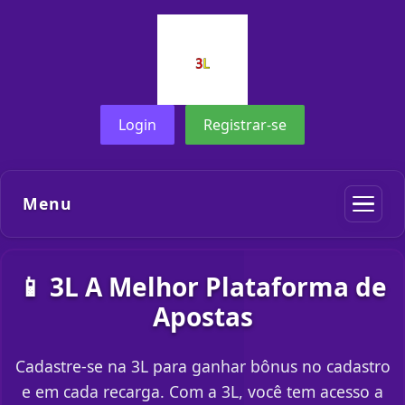
Login
Registrar-se
Menu
📱 3L A Melhor Plataforma de
Apostas
Cadastre-se na 3L para ganhar bônus no cadastro
e em cada recarga. Com a 3L, você tem acesso a