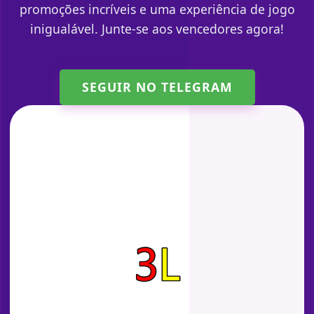
promoções incríveis e uma experiência de jogo
inigualável. Junte-se aos vencedores agora!
SEGUIR NO TELEGRAM