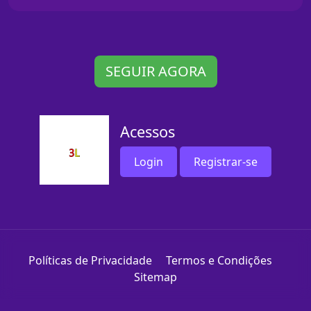
SEGUIR AGORA
Acessos
Login
Registrar-se
Políticas de Privacidade
Termos e Condições
Sitemap