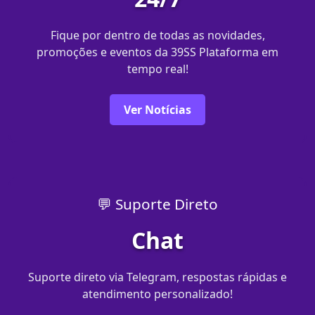
Fique por dentro de todas as novidades,
promoções e eventos da 39SS Plataforma em
tempo real!
Ver Notícias
💬 Suporte Direto
Chat
Suporte direto via Telegram, respostas rápidas e
atendimento personalizado!