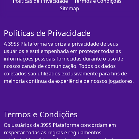
Políticas de Privacidade
Termos e Condições
Sitemap
Políticas de Privacidade
A 39SS Plataforma valoriza a privacidade de seus
usuários e está empenhada em proteger todas as
informações pessoais fornecidas durante o uso de
nossos canais de comunicação. Todos os dados
coletados são utilizados exclusivamente para fins de
melhoria contínua da experiência de nossos jogadores.
Termos e Condições
Os usuários da 39SS Plataforma concordam em
respeitar todas as regras e regulamentos