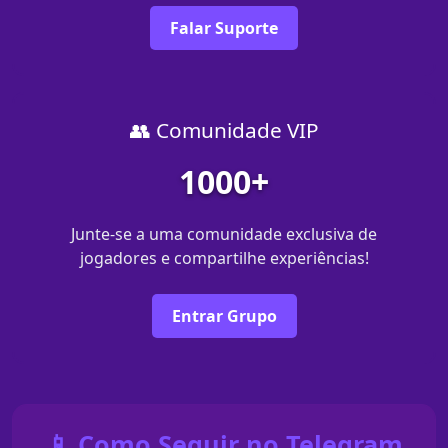
Falar Suporte
👥 Comunidade VIP
1000+
Junte-se a uma comunidade exclusiva de
jogadores e compartilhe experiências!
Entrar Grupo
📱 Como Seguir no Telegram