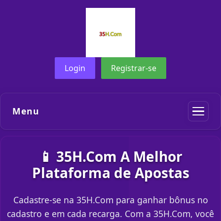
Login
Registrar-se
Menu
📱 35H.Com A Melhor
Plataforma de Apostas
Cadastre-se na 35H.Com para ganhar bônus no
cadastro e em cada recarga. Com a 35H.Com, você