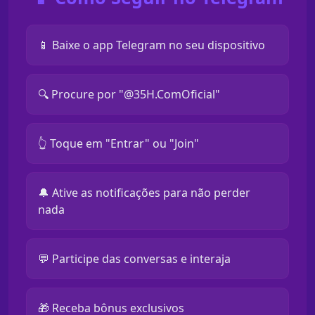
📱 Baixe o app Telegram no seu dispositivo
🔍 Procure por "@35H.ComOficial"
👆 Toque em "Entrar" ou "Join"
🔔 Ative as notificações para não perder
nada
💬 Participe das conversas e interaja
🎁 Receba bônus exclusivos