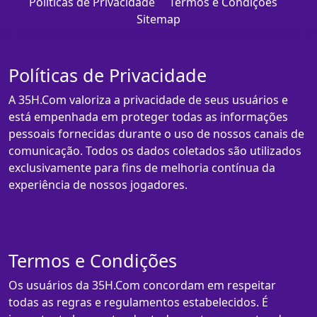
Políticas de Privacidade
Termos e Condições
Sitemap
Políticas de Privacidade
A 35H.Com valoriza a privacidade de seus usuários e
está empenhada em proteger todas as informações
pessoais fornecidas durante o uso de nossos canais de
comunicação. Todos os dados coletados são utilizados
exclusivamente para fins de melhoria contínua da
experiência de nossos jogadores.
Termos e Condições
Os usuários da 35H.Com concordam em respeitar
todas as regras e regulamentos estabelecidos. É