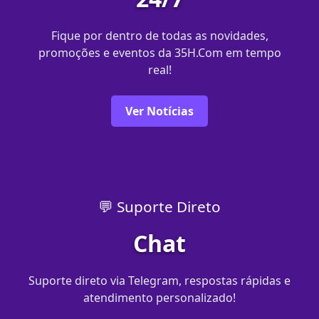
Fique por dentro de todas as novidades,
promoções e eventos da 35H.Com em tempo
real!
Ver Notícias
💬 Suporte Direto
Chat
Suporte direto via Telegram, respostas rápidas e
atendimento personalizado!