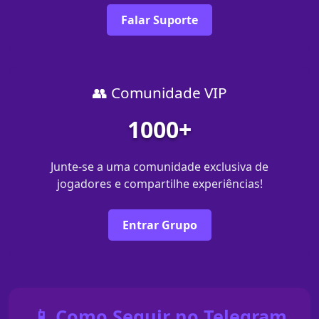
Falar Suporte
👥 Comunidade VIP
1000+
Junte-se a uma comunidade exclusiva de
jogadores e compartilhe experiências!
Entrar Grupo
📱 Como Seguir no Telegram