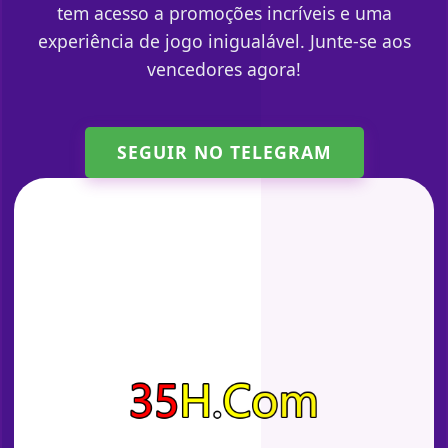
tem acesso a promoções incríveis e uma
experiência de jogo inigualável. Junte-se aos
vencedores agora!
SEGUIR NO TELEGRAM