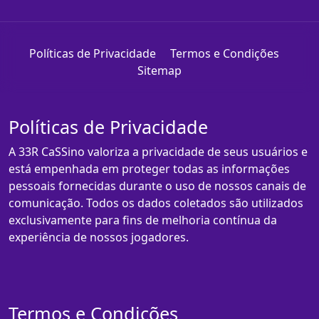
Políticas de Privacidade
Termos e Condições
Sitemap
Políticas de Privacidade
A 33R CaSSino valoriza a privacidade de seus usuários e
está empenhada em proteger todas as informações
pessoais fornecidas durante o uso de nossos canais de
comunicação. Todos os dados coletados são utilizados
exclusivamente para fins de melhoria contínua da
experiência de nossos jogadores.
Termos e Condições