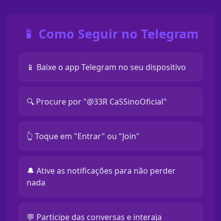
📱 Como Seguir no Telegram
📱 Baixe o app Telegram no seu dispositivo
🔍 Procure por "@33R CaSSinoOficial"
👆 Toque em "Entrar" ou "Join"
🔔 Ative as notificações para não perder
nada
💬 Participe das conversas e interaja