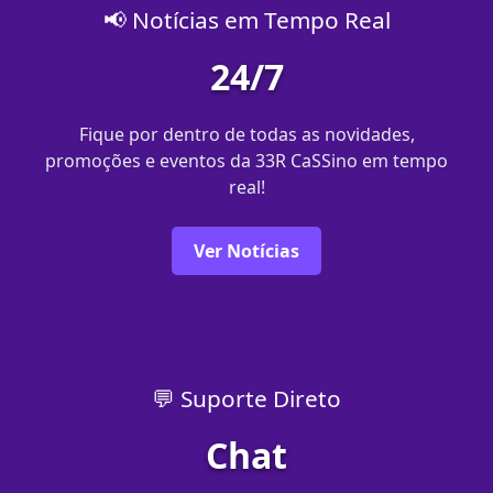
📢 Notícias em Tempo Real
24/7
Fique por dentro de todas as novidades,
promoções e eventos da 33R CaSSino em tempo
real!
Ver Notícias
💬 Suporte Direto
Chat